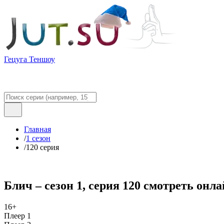
Гецуга Теншоу
Главная
/
1 сезон
/
120 серия
Блич – сезон 1, серия 120 смотреть онл
16+
Плеер 1