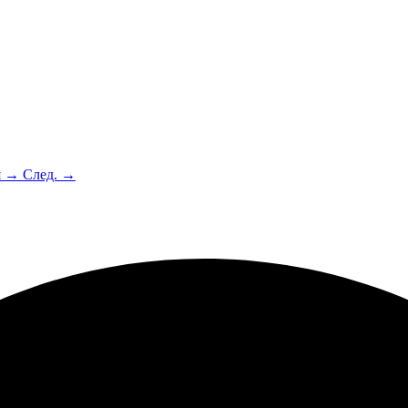
я →
След. →