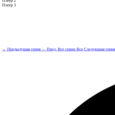
Плеер 2
Плеер 3
← Предыдущая серия
← Пред.
Все серии
Все
Следующая сери