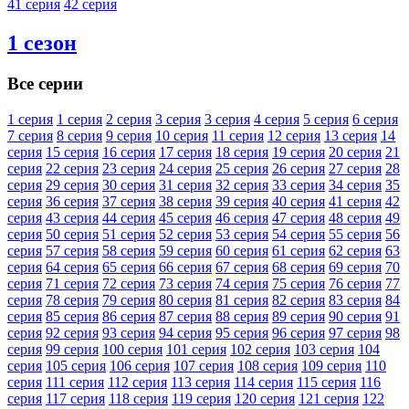
41 серия
42 серия
1 сезон
Все серии
1 серия
1 серия
2 серия
3 серия
3 серия
4 серия
5 серия
6 серия
7 серия
8 серия
9 серия
10 серия
11 серия
12 серия
13 серия
14
серия
15 серия
16 серия
17 серия
18 серия
19 серия
20 серия
21
серия
22 серия
23 серия
24 серия
25 серия
26 серия
27 серия
28
серия
29 серия
30 серия
31 серия
32 серия
33 серия
34 серия
35
серия
36 серия
37 серия
38 серия
39 серия
40 серия
41 серия
42
серия
43 серия
44 серия
45 серия
46 серия
47 серия
48 серия
49
серия
50 серия
51 серия
52 серия
53 серия
54 серия
55 серия
56
серия
57 серия
58 серия
59 серия
60 серия
61 серия
62 серия
63
серия
64 серия
65 серия
66 серия
67 серия
68 серия
69 серия
70
серия
71 серия
72 серия
73 серия
74 серия
75 серия
76 серия
77
серия
78 серия
79 серия
80 серия
81 серия
82 серия
83 серия
84
серия
85 серия
86 серия
87 серия
88 серия
89 серия
90 серия
91
серия
92 серия
93 серия
94 серия
95 серия
96 серия
97 серия
98
серия
99 серия
100 серия
101 серия
102 серия
103 серия
104
серия
105 серия
106 серия
107 серия
108 серия
109 серия
110
серия
111 серия
112 серия
113 серия
114 серия
115 серия
116
серия
117 серия
118 серия
119 серия
120 серия
121 серия
122