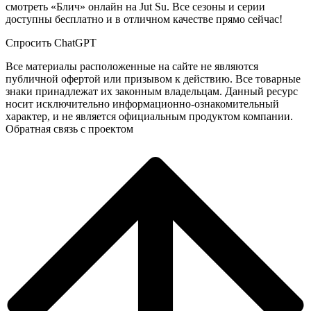
смотреть «Блич» онлайн на Jut Su. Все сезоны и серии
доступны бесплатно и в отличном качестве прямо сейчас!
Спросить ChatGPT
Все материалы расположенные на сайте не являются
публичной офертой или призывом к действию. Все товарные
знаки принадлежат их законным владельцам. Данный ресурс
носит исключительно информационно-ознакомительный
характер, и не является официальным продуктом компании.
Обратная связь с проектом