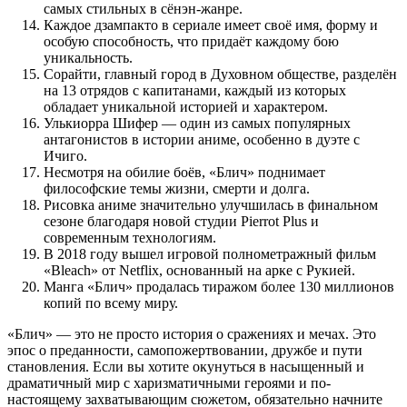
самых стильных в сёнэн-жанре.
Каждое дзампакто в сериале имеет своё имя, форму и
особую способность, что придаёт каждому бою
уникальность.
Сорайти, главный город в Духовном обществе, разделён
на 13 отрядов с капитанами, каждый из которых
обладает уникальной историей и характером.
Улькиорра Шифер — один из самых популярных
антагонистов в истории аниме, особенно в дуэте с
Ичиго.
Несмотря на обилие боёв, «Блич» поднимает
философские темы жизни, смерти и долга.
Рисовка аниме значительно улучшилась в финальном
сезоне благодаря новой студии Pierrot Plus и
современным технологиям.
В 2018 году вышел игровой полнометражный фильм
«Bleach» от Netflix, основанный на арке с Рукией.
Манга «Блич» продалась тиражом более 130 миллионов
копий по всему миру.
«Блич» — это не просто история о сражениях и мечах. Это
эпос о преданности, самопожертвовании, дружбе и пути
становления. Если вы хотите окунуться в насыщенный и
драматичный мир с харизматичными героями и по-
настоящему захватывающим сюжетом, обязательно начните