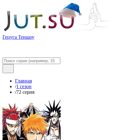
Гецуга Теншоу
Главная
/
1 сезон
/
72 серия